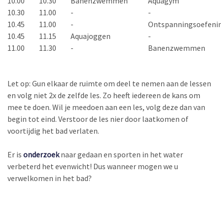
10.00
10.30
Banenzwemmen
Aquagym
10.30
11.00
-
-
10.45
11.00
-
Ontspanningsoefeni
10.45
11.15
Aquajoggen
-
11.00
11.30
-
Banenzwemmen
Let op: Gun elkaar de ruimte om deel te nemen aan de lessen
en volg niet 2x de zelfde les. Zo heeft iedereen de kans om
mee te doen. Wil je meedoen aan een les, volg deze dan van
begin tot eind. Verstoor de les nier door laatkomen of
voortijdig het bad verlaten.
Er is
onderzoek
naar gedaan en sporten in het water
verbeterd het evenwicht! Dus wanneer mogen we u
verwelkomen in het bad?