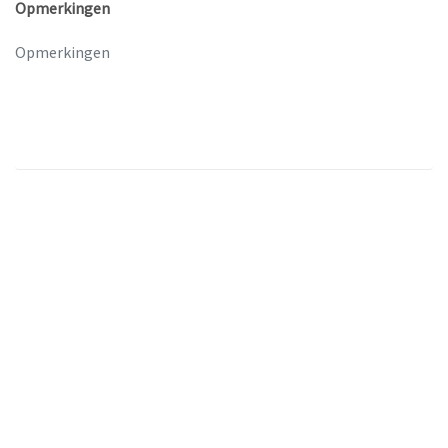
Opmerkingen
Vragen? Suggesties? Klachten?