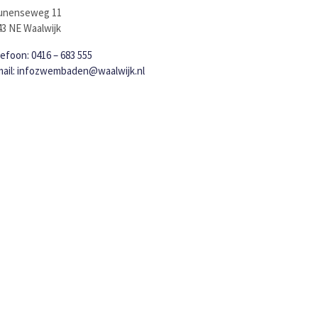
unenseweg 11
43 NE Waalwijk
efoon: 0416 – 683 555
mail: infozwembaden@waalwijk.nl