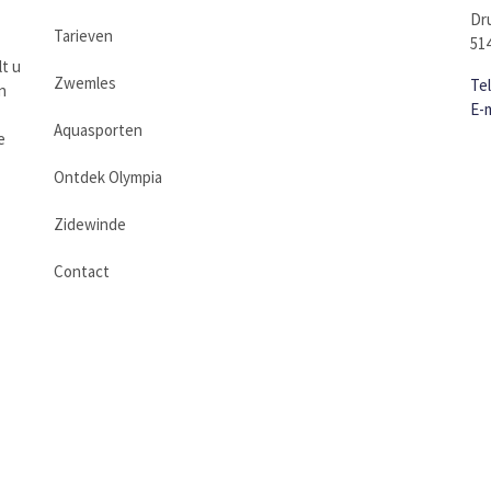
Dr
Tarieven
51
t u
Zwemles
Tel
n
E-
Aquasporten
e
Ontdek Olympia
Zidewinde
Contact